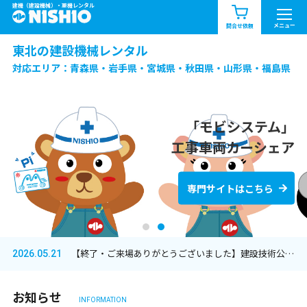
建機（建設機械）・重機レンタル
商品一覧
お知らせ一覧
メニュー
問合せ依頼
東北の建設機械レンタル
問合せ依頼リスト
お問合せ
対応エリア：青森県・岩手県・宮城県・秋田県・山形県・福島県
エリア情報を見る
北海道
東北
関東
「モビシステム」
工事車両カーシェア
東北の総合レンタルは
中部
関西
中国・四国
西尾レントオールへ
専門サイトはこちら
九州・沖縄（外部）
【終了・ご来場ありがとうございました】建設技術公開「EE東北’26」出展のお知らせ
2026.05.21
お知らせ
INFORMATION